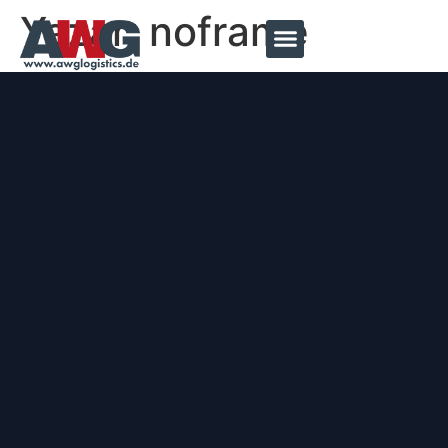
Yazar:
noframe