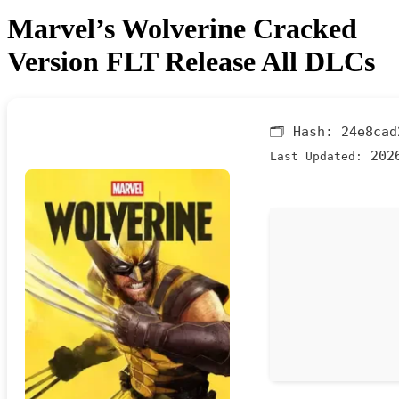
Marvel’s Wolverine Cracked
Version FLT Release All DLCs
🗂 Hash:
24e8cad
2026
Last Updated: