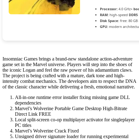
Processor:
4.0 GHz+
boo
RAM:
high-speed
DDR5
Disk Space:
free: 80 GB
GPU:
modern architectu
Insomniac Games brings a brand-new standalone action-adventure
game set in the Marvel universe. Players will step into the shoes of
the iconic Logan and feel the raw power of his adamantium claws.
The project is being crafted with a mature, dark tone and high-
intensity combat mechanics. The developers aim to respect the DNA
of the classic character while delivering a fresh, emotional narrative.
All-in-one runtime error installer fixing missing game DLL
dependencies
Marvel’s Wolverine Portable Game Desktop High-Bitrate
Direct Link FREE
Local split-screen co-op multiplayer activator for singleplayer
PC titles
Marvel’s Wolverine Crack Fixed
Unsigned driver signature loader for running experimental